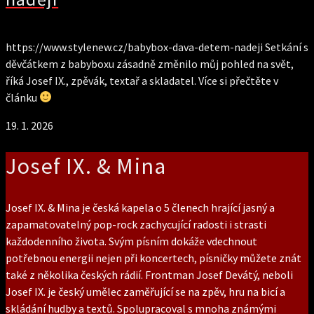
https://www.stylenew.cz/babybox-dava-detem-nadeji Setkání s
děvčátkem z babyboxu zásadně změnilo můj pohled na svět,
říká Josef IX., zpěvák, textař a skladatel. Více si přečtěte v
článku
19. 1. 2026
Josef IX. & Mina
Josef IX. & Mina je česká kapela o 5 členech hrající jasný a
zapamatovatelný pop-rock zachycující radosti i strasti
každodenního života. Svým písním dokáže vdechnout
potřebnou energii nejen při koncertech, písničky můžete znát
také z několika českých rádií. Frontman Josef Devátý, neboli
Josef IX. je český umělec zaměřující se na zpěv, hru na bicí a
skládání hudby a textů. Spolupracoval s mnoha známými