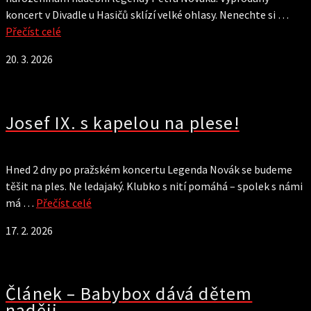
koncert v Divadle u Hasičů sklízí velké ohlasy. Nenechte si …
Přečíst celé
20. 3. 2026
Josef IX. s kapelou na plese!
Hned 2 dny po pražském koncertu Legenda Novák se budeme
těšit na ples. Ne ledajaký. Klubko s nití pomáhá – spolek s námi
má …
Přečíst celé
17. 2. 2026
Článek – Babybox dává dětem
naději