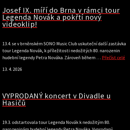
Josef IX. míří do Brna v rámci tour
Legenda Novák a pokřtí nový
videoklip!
13.4. se v brněnském SONO Music Club uskuteční další zastávka
tour Legenda Novák, k příležitosti nedožitých 80. narozenin
hudební legendy Petra Nováka. Zároveň během …
Přečíst celé
13. 4. 2026
VYPRODANÝ koncert v Divadle u
Hasičů
19.3. odstartovala tour Legenda Novák k nedožitým 80.
narozeninám hudební legendy Petra Nováka. Vyprodaný