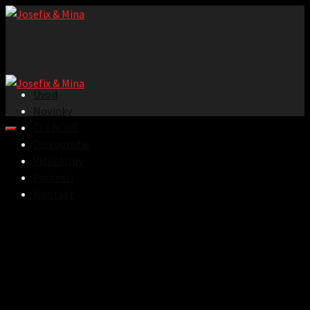
Úvod
Novinky
ČLENOVÉ
Diskografie
Videoklipy
Partneři
Kontakt