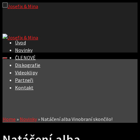
Úvod
Novinky
ČLENOVÉ
NOVINKY
Diskografie
Videoklipy
Partneři
Kontakt
Home
»
Novinky
»
Natáčení alba Vinobraní skončilo!
Natáčení alba