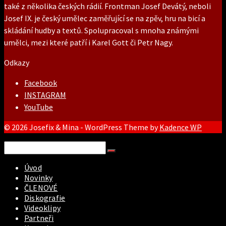
také z několika českých rádií. Frontman Josef Devátý, neboli
Josef IX. je český umělec zaměřující se na zpěv, hru na bicí a
skládání hudby a textů. Spolupracoval s mnoha známými
umělci, mezi které patří i Karel Gott či Petr Nagy.
Odkazy
Facebook
INSTAGRAM
YouTube
© 2026 Josefix & Mina - WordPress Theme by
Kadence WP
Search
for:
Úvod
Novinky
ČLENOVÉ
Diskografie
Videoklipy
Partneři