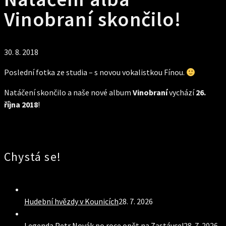
Vinobraní skončilo!
30. 8. 2018
Poslední fotka ze studia – s novou vokalistkou Fínou.
Natáčení skončilo a naše nové album
Vinobraní
vychází
26.
října 2018
!
Chystá se!
Hudební hvězdy v Kounicích
28. 7. 2026
Legenda Petr Novák po roce opět na Zastávce!
28. 7. 2026