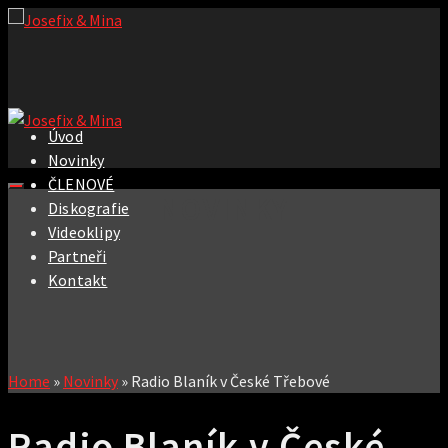
Úvod
Novinky
ČLENOVÉ
NOVINKY
Diskografie
Videoklipy
Partneři
Kontakt
Home
»
Novinky
»
Radio Blaník v České Třebové
Radio Blaník v České