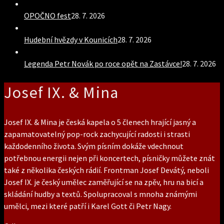
OPOČNO fest
28. 7. 2026
Hudební hvězdy v Kounicích
28. 7. 2026
Legenda Petr Novák po roce opět na Zastávce!
28. 7. 2026
Josef IX. & Mina
Josef IX. & Mina je česká kapela o 5 členech hrající jasný a
zapamatovatelný pop-rock zachycující radosti i strasti
každodenního života. Svým písním dokáže vdechnout
potřebnou energii nejen při koncertech, písničky můžete znát
také z několika českých rádií. Frontman Josef Devátý, neboli
Josef IX. je český umělec zaměřující se na zpěv, hru na bicí a
skládání hudby a textů. Spolupracoval s mnoha známými
umělci, mezi které patří i Karel Gott či Petr Nagy.