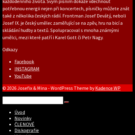
každodenního života. Svým písním dokáže vdechnout
potřebnou energii nejen při koncertech, písničky můžete znát
také z několika českých rádií. Frontman Josef Devátý, neboli
Josef IX. je český umělec zaměřující se na zpěv, hru na bicí a
skládání hudby a textů. Spolupracoval s mnoha známými
umělci, mezi které patří i Karel Gott či Petr Nagy.
Odkazy
Facebook
INSTAGRAM
YouTube
© 2026 Josefix & Mina - WordPress Theme by
Kadence WP
Search
for:
Úvod
Novinky
ČLENOVÉ
Diskografie