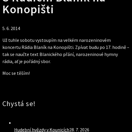
Konopišti
5. 6. 2014
Už tuhle sobotu vystoupím na velkém narozeninovém
koncertu Rádia Blaník na Konopišti. Zpívat budu po 17. hodině –
tak se naučte text Blanického přání, narozeninové hymny
rádia, ať je pořádný sbor.
Moc se těším!
Chystá se!
Hudební hvězdy v Kounicích
28. 7. 2026