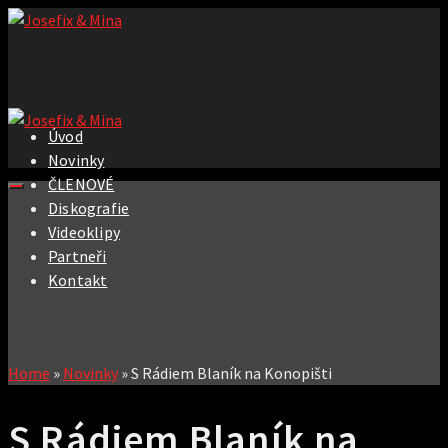
Úvod
Novinky
ČLENOVÉ
NOVINKY
Diskografie
Videoklipy
Partneři
Kontakt
Home
»
Novinky
»
S Rádiem Blaník na Konopišti
S Rádiem Blaník na