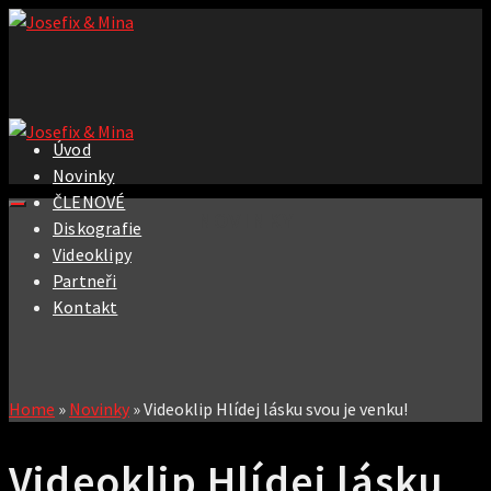
Úvod
Novinky
ČLENOVÉ
NOVINKY
Diskografie
Videoklipy
Partneři
Kontakt
Home
»
Novinky
»
Videoklip Hlídej lásku svou je venku!
Videoklip Hlídej lásku