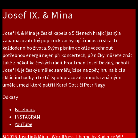
Josef IX. & Mina
Josef IX. & Mina je česká kapela o 5 členech hrající jasný a
zapamatovatelný pop-rock zachycující radosti i strasti
každodenního života. Svým písním dokáže vdechnout
potřebnou energii nejen při koncertech, písničky můžete znát
také z několika českých rádií. Frontman Josef Devátý, neboli
Josef IX. je český umělec zaměřující se na zpěv, hru na bicí a
skládání hudby a textů. Spolupracoval s mnoha známými
umělci, mezi které patří i Karel Gott či Petr Nagy.
Odkazy
Facebook
INSTAGRAM
YouTube
© 2026 Josefix & Mina - WordPress Theme by
Kadence WP